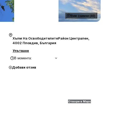
Виж снимки (40)
Хълм На ОсвободителитеРайон Централен,
4002 Пловдив, България
Упътване
В момента
:
Добави отзив
Отвори в Maps