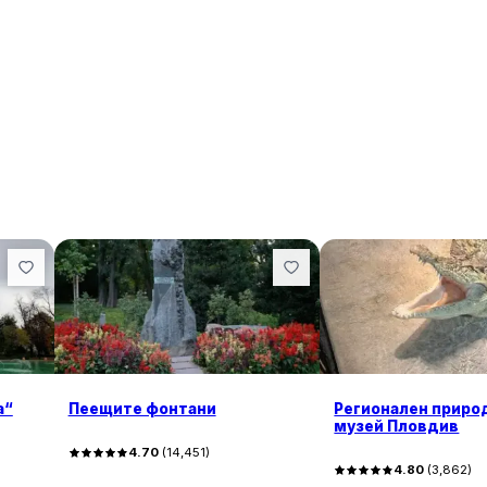
а“
Пеещите фонтани
Регионален приро
музей Пловдив
4.70
(
14,451
)
4.80
(
3,862
)