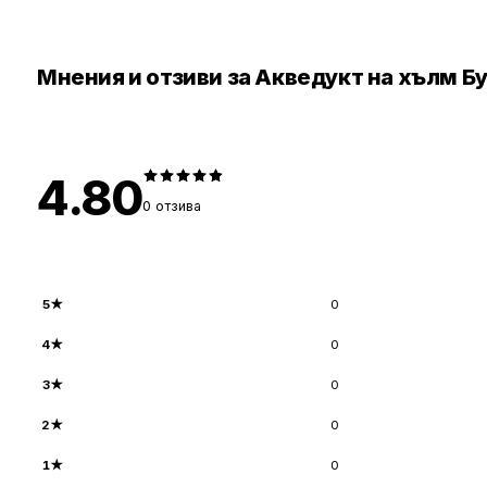
Мнения и отзиви за Акведукт на хълм 
4.80
0
отзива
5
★
0
4
★
0
3
★
0
2
★
0
1
★
0