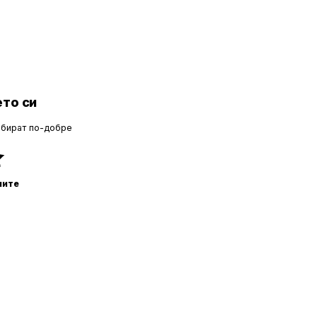
то си
збират по-добре
ните