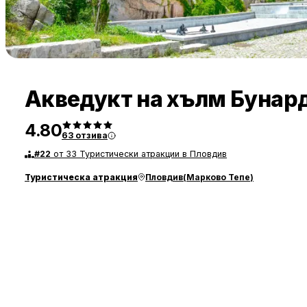
Акведукт на хълм Бунар
4.80
63
отзива
#
22
от 33 Туристически атракции в Пловдив
Туристическа атракция
Пловдив
(
Марково Тепе
)