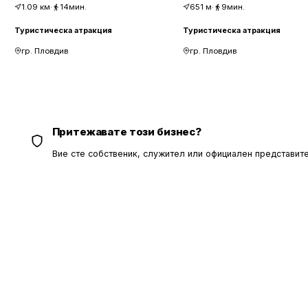
1.09
км
·
14мин.
651
м
·
9мин.
Туристическа атракция
Туристическа атракция
гр. Пловдив
гр. Пловдив
Притежавате този бизнес?
Вие сте собственик, служител или официален представите