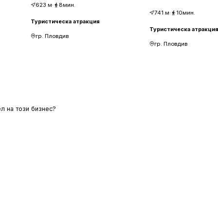
623
м
·
8мин.
741
м
·
10мин.
Туристическа атракция
Туристическа атракци
гр. Пловдив
гр. Пловдив
л на този бизнес?