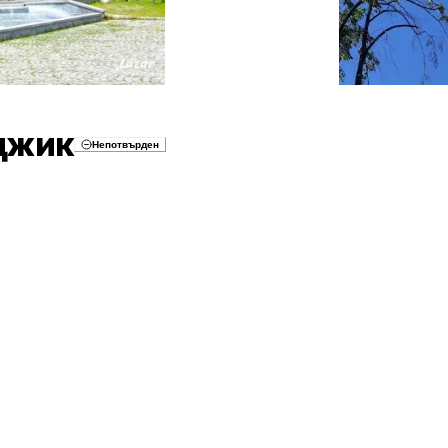
джик
Непотвърден