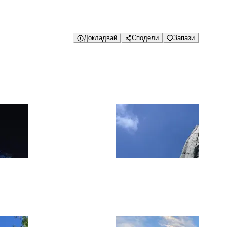
Докладвай
Сподели
Запази