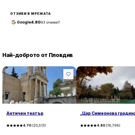
ОТЗИВИ В МРЕЖАТА
Google
4.80
63
отзива
Най-доброто от Пловдив
Античен театър
„Цар Симеонова градин
4.70
(
20,513
)
4.80
(
16,798
)