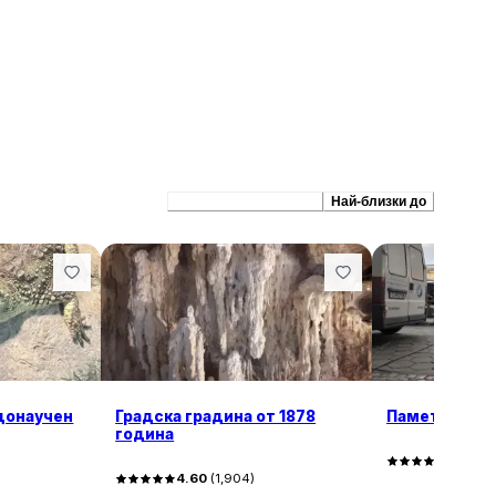
Препоръчани сходни
Най-близки до
донаучен
Градска градина от 1878
Паметник на
година
4.70
(
9
4.60
(
1,904
)