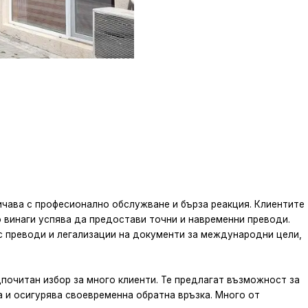
личава с професионално обслужване и бърза реакция. Клиентите
о винаги успява да предостави точни и навременни преводи.
с преводи и легализации на документи за международни цели,
дпочитан избор за много клиенти. Те предлагат възможност за
а и осигурява своевременна обратна връзка. Много от