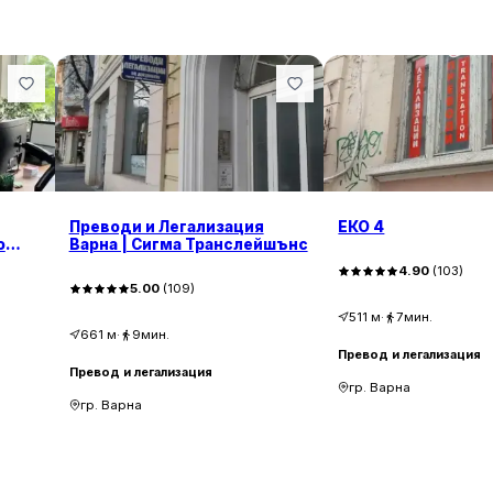
Преводи и Легализация
ЕКО 4
о
Варна | Сигма Транслейшънс
ffice
4.90
(
103
)
5.00
(
109
)
511
м
·
7мин.
661
м
·
9мин.
Превод и легализация
Превод и легализация
гр. Варна
гр. Варна