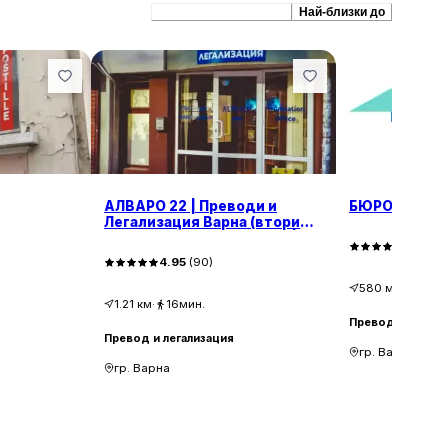
Препоръчани сходни
Най-близки до
АЛВАРО 22 | Преводи и
БЮРО ПРЕВО
Легализация Варна (втори
офис) Translation Agency |
4.60
(
8
Бюро Переводов
4.95
(
90
)
580
м
·
8мин.
1.21
км
·
16мин.
Превод и легали
Превод и легализация
гр. Варна
гр. Варна