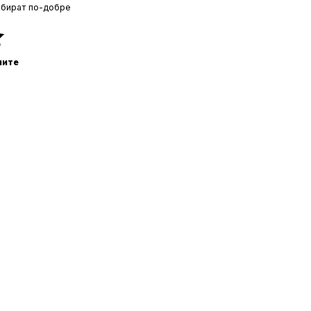
збират по-добре
ните