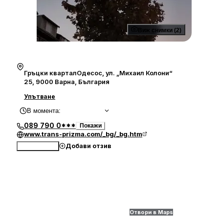
Виж снимки (2)
Гръцки кварталОдесос, ул. „Михаил Колони“
25, 9000 Варна, България
Упътване
В момента
:
089 790 0***
Покажи
www.trans-prizma.com/_bg/_bg.htm
Добави отзив
Обади се
Отвори в Maps