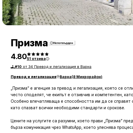
Призма
Непотвърден
4.80
51
отзива
#
10
от 34 Превод и легализация в Варна
Превод и легализация
Варна
(
8 Микрорайон
)
„Призма“ е агенция за превод и легализация, която се от
често споделят, че екипът е отзивчив и компетентен, кат
Особено впечатляваща е способността им да се справят 
като спазват всички необходими стандарти и срокове.
Цените на услугите са разумни, което прави „Призма“ пре
бърза комуникация чрез WhatsApp, което улеснява процес