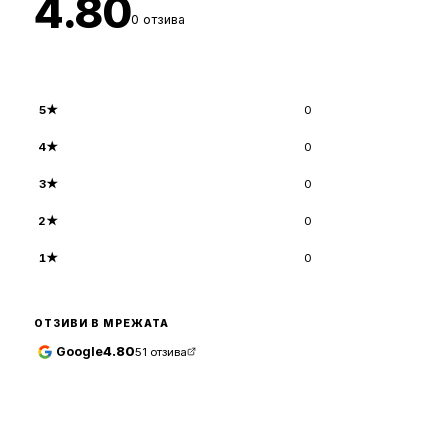
4.80
0
отзива
5
★
0
4
★
0
3
★
0
2
★
0
1
★
0
ОТЗИВИ В МРЕЖАТА
Google
4.80
51
отзива