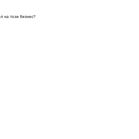
л на този бизнес?
ЛОВИЯ
ОИНК
ЗА НАС