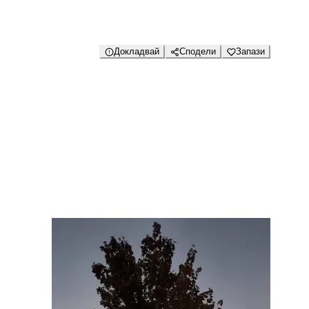
Докладвай
Сподели
Запази