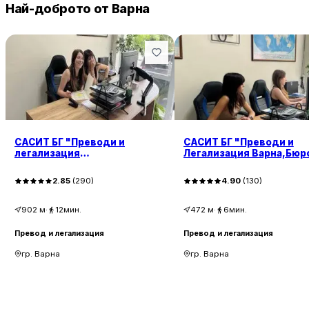
Най-доброто от Варна
САСИТ БГ "Преводи и
САСИТ БГ "Преводи и
легализация
Легализация Варна,Бюр
Варна,Translation Office ,
Переводов,Translation O
Бюро Переводов
2.85
(
290
)
4.90
(
130
)
902
м
·
12мин.
472
м
·
6мин.
Превод и легализация
Превод и легализация
гр. Варна
гр. Варна