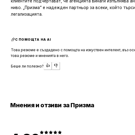
клиентите подчертават, че агенцията винаги изпълнява ан
ниво. „Призма“ е надежден партньор за всеки, който търс
легализацията.
С ПОМОЩТА НА AI
Това резюме е създадено с помощта на изкуствен интелект, въз осн
това резюме и мненията в него.
👍
👎
Беше ли полезно?
Мнения и отзиви за Призма