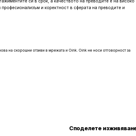
гажиментите си в срок, а качеството на преводите е на високо
и професионализъм и коректност в сферата на преводите и
ова на скорошни отзиви в мрежата и Oink. Oink не носи отговорност за
Споделете изживяване