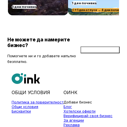
1 ден почивка
3 дни почивка
+1 ден отпуск → 4 дни почивка
Не можете да намерите
бизнес?
Добави бизнес
Помогнете ни и го добавете напълно
безплатно.
ОБЩИ УСЛОВИЯ
ОИНК
Политика за поверителност
Добави бизнес
Общи условия
Блог
Бисквитки
Хотелски оферти
Верифицирай своя бизнес
За агенции
Реклама