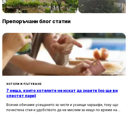
Villa Vin Santo
Familia Fantastiko
89 € / нощувка
60 
Винарово
Китен
Препоръчани блог статии
ХОТЕЛИ И ПЪТУВАНЕ
7 неща, които хотелите не искат да знаете (но ще ви
спестят пари)
Всички обичаме усещането за чисти и ухаещи чаршафи, току-що
почистена стая и удобството да не мислим за нищо по време на
почивка. Хотелите са създадени, за да ни предложат това бягство
от ежедневието, но истината е, че зад бляскавите фасади и
усмихнати рецепционисти се крият редица тайни, които могат да