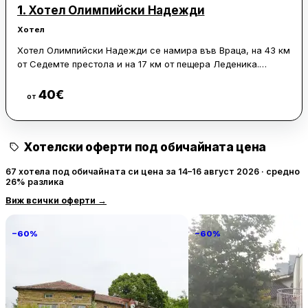
1.
Хотел Олимпийски Надежди
Хотел
Хотел Олимпийски Надежди се намира във Враца, на 43 км
от Седемте престола и на 17 км от пещера Леденика.
Хотелът е 1-звезден, а на разположение на гостите има
градина.
40
€
Виж цени
от
Стаите са климатизирани и разполагат с безплатен WiFi и
собствена баня. В тях има гардероб и плоскоекранен
Хотелски оферти под обичайната цена
телевизор със сателитни канали. Обектът е за непушачи.
67 хотела под обичайната си цена за 14–16 август 2026 · средно
Летище София е на 102 км от хотела.
26% разлика
Виж всички оферти
→
−60%
−60%