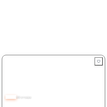
2.97
69
отзива