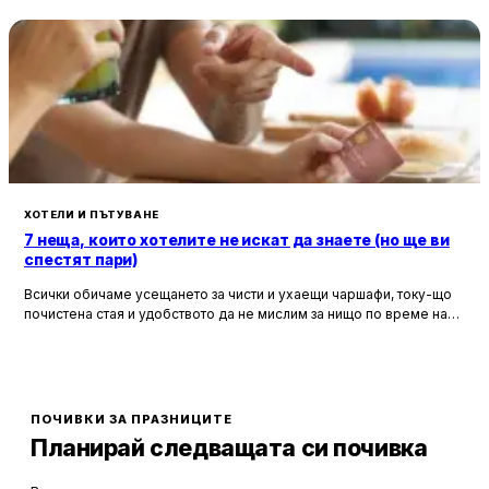
ХОТЕЛИ И ПЪТУВАНЕ
7 неща, които хотелите не искат да знаете (но ще ви
спестят пари)
Всички обичаме усещането за чисти и ухаещи чаршафи, току-що
почистена стая и удобството да не мислим за нищо по време на
почивка. Хотелите са създадени, за да ни предложат това бягство
от ежедневието, но истината е, че зад бляскавите фасади и
усмихнати рецепционисти се крият редица тайни, които могат да
олекотят портфейла ви значително.
ПОЧИВКИ ЗА ПРАЗНИЦИТЕ
Планирай следващата си почивка