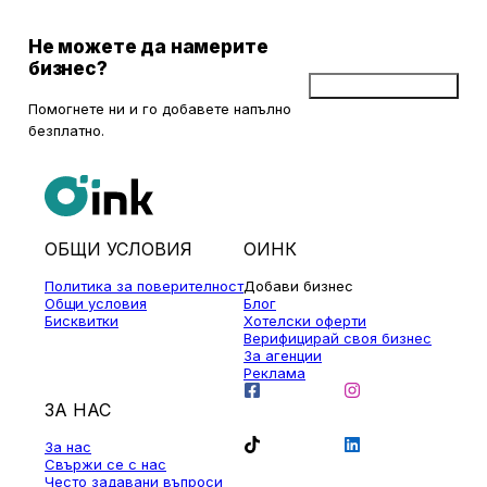
Не можете да намерите
бизнес?
Добави бизнес
Помогнете ни и го добавете напълно
безплатно.
ОБЩИ УСЛОВИЯ
ОИНК
Политика за поверителност
Добави бизнес
Общи условия
Блог
Бисквитки
Хотелски оферти
Верифицирай своя бизнес
За агенции
Реклама
ЗА НАС
За нас
Свържи се с нас
Често задавани въпроси