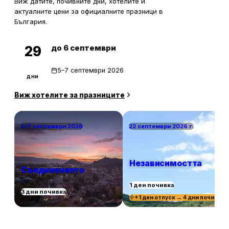
Виж датите, почивните дни, хотелите и
актуалните цени за официалните празници в
България.
до 6 септември
29
5–7 септември 2026
дни
Виж хотелите за празниците
5–7 септември 2026
22 септември 2026 г.
Независимостта
Съединението
1 ден почивка
3 дни почивка
+1 ден отпуск → 4 дни почивка