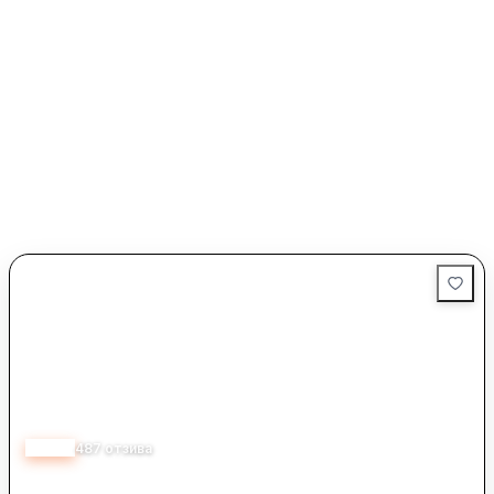
3.80
487
отзива