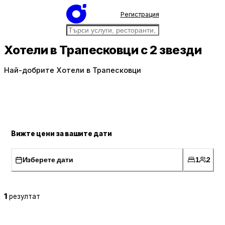
Регистрация
Хотели в Трапесковци с 2 звезди
Най-добрите Хотели в Трапесковци
Вижте цени за вашите дати
Изберете дати
1
2
1
резултат