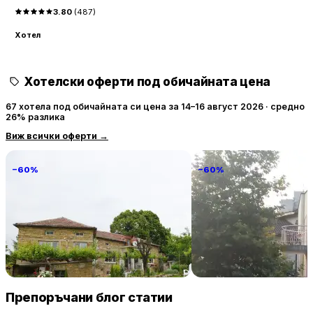
3.80
(
487
)
Хотел
Хотелски оферти под обичайната цена
67 хотела под обичайната си цена за 14–16 август 2026 · средно
26% разлика
Виж всички оферти
→
−60%
−60%
Villa Vin Santo
Familia Fantastiko
89 € / нощувка
60 
Винарово
Китен
Препоръчани блог статии