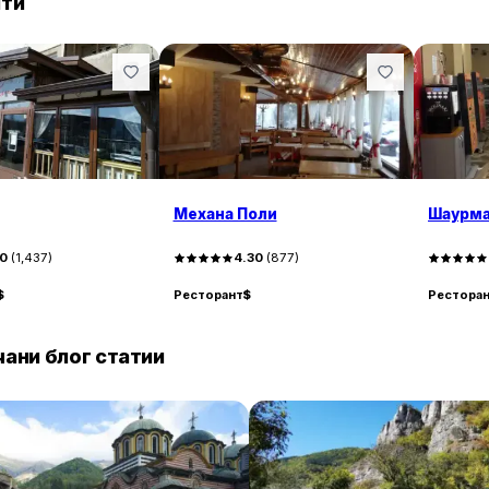
нти
Обстановката в Механа Поли е уютна и приветлива,
вътрешна зала за непушачи и лятна градина, която 
прохлада през топлите месеци. Заведението е идеал
компании, а затворената тераса е предпочитано мяс
спокойната и приятелска атмосфера, което прави М
отдих и вкусна храна.
Механа Поли
Шаурма
20
(
1,437
)
4.30
(
877
)
$
Ресторант
$
Рестора
ани блог статии