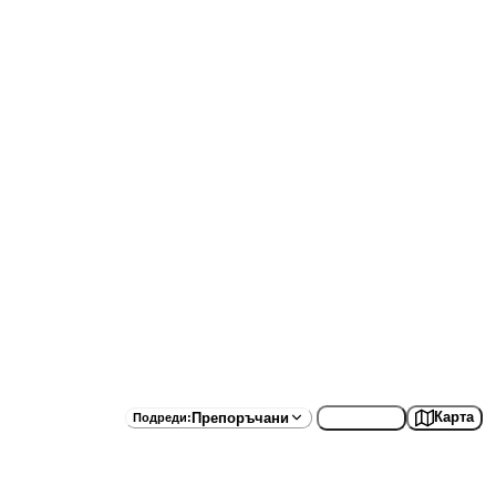
Списък
Карта
Препоръчани
Подреди
: