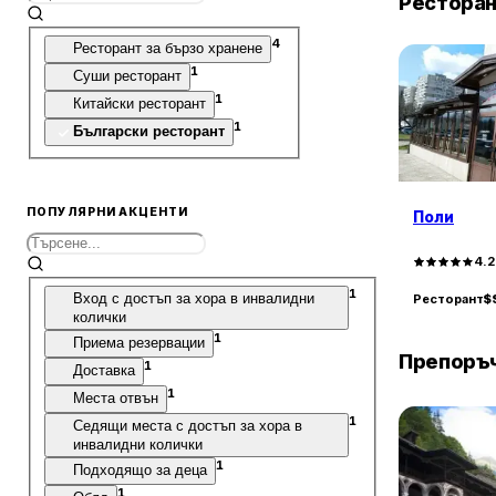
Рестора
4
Ресторант за бързо хранене
1
Суши ресторант
1
Китайски ресторант
1
Български ресторант
ПОПУЛЯРНИ АКЦЕНТИ
Поли
4.
1
Вход с достъп за хора в инвалидни
Ресторант
$
колички
1
Приема резервации
Препоръч
1
Доставка
1
Места отвън
1
Седящи места с достъп за хора в
инвалидни колички
1
Подходящо за деца
1