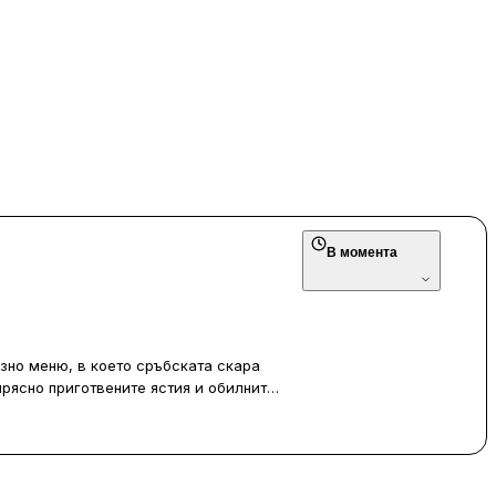
В момента
зно меню, в което сръбската скара
прясно приготвените ястия и обилните
 е ненатрапчив и предимно сръбски,
нето е вежливо и бързо, въпреки че
и голямо натоварване.