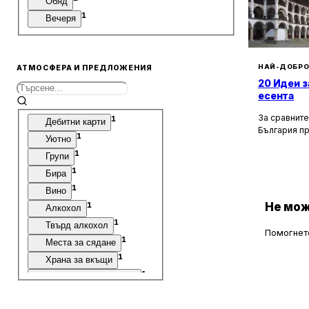
Обяд
1
Вечеря
1
Безплатен паркинг на улицата
НАЙ-ДОБРО
АТМОСФЕРА И ПРЕДЛОЖЕНИЯ
20 Идеи з
есента
За сравните
1
Дебитни карти
България п
1
Уютно
културни, и
1
забележите
Групи
околностите
1
Бира
км, ще отк
1
Вино
възможности
особено пре
Не мож
1
Алкохол
обагря в не
1
Твърд алкохол
планините о
Помогнете
1
въздух, кра
Места за сядане
туризъм и о
1
Храна за вкъщи
1
Консумация на място
1
Десерти
1