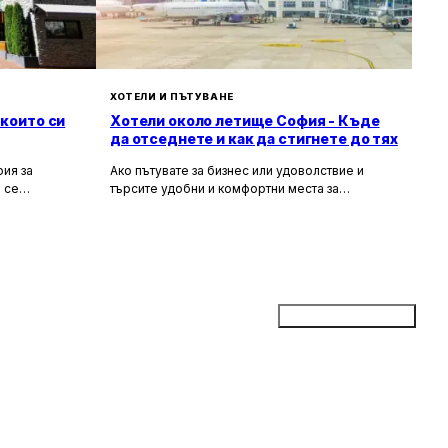
ХОТЕЛИ И ПЪТУВАНЕ
 които си
Хотели около летище София - Къде
да отседнете и как да стигнете до тях
ия за
Ако пътувате за бизнес или удоволствие и
 се
търсите удобни и комфортни места за
сива природа,
настаняване около летище София, то
ия за вас.
прочетете задължително тази статия. В нея ще
гарска кухня
разгледаме най-добрите хотели в близост до
рни
летището, удобните транспортни връзки, които
те място,
можете да използвате, и доверените
ткъснете от
таксиметрови компании, които ще ви осигурят
безпроблемно придвижване.
Добави бизнес