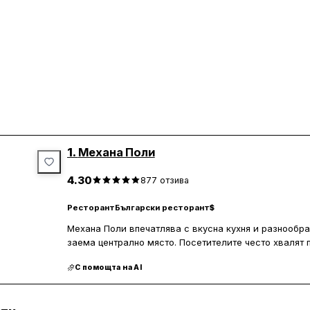
1.
Механа Поли
4.30
877
отзива
Ресторант
Български ресторант
$
Механа Поли впечатлява с вкусна кухня и разнообра
заема централно място. Посетителите често хвалят 
порции, които са на достъпни цени. Музикалният фон
С помощта на AI
което допринася за приятната атмосфера. Обслужва
понякога персоналът може да бъде недостатъчен пр