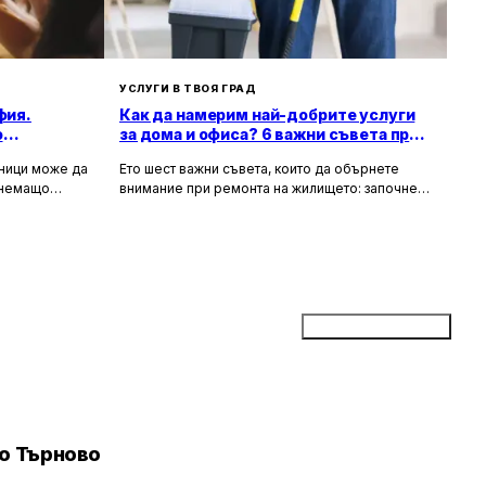
УСЛУГИ В ТВОЯ ГРАД
фия.
Как да намерим най-добрите услуги
о
за дома и офиса? 6 важни съвета при
ремонт на жилище
зници може да
Ето шест важни съвета, които да обърнете
тнемащо
внимание при ремонта на жилището: започнете
но за събития
с подробен план, фиксирайте бюджет,
а, юбилеи и
проучете най-добри майстори във вашия град,
искват
съберете оферти, потърсете онлайн ревюта и
ие към
рецензии и чак най-накрая започнете ремонта.
Не забравяйте, че ремонтът на жилището
може да бъде стресиращ, но с правилно
планиране и упоритост, можете да постигнете
Добави бизнес
желаните резултати и да направите жилището
си по-красиво и функционално.
ко Търново