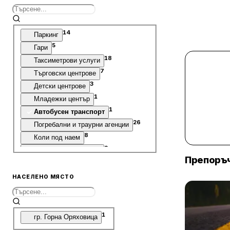
14
Паркинг
5
Гари
18
Таксиметрови услуги
7
Търговски центрове
3
Детски центрове
1
Младежки център
1
Автобусен транспорт
26
Погребални и траурни агенции
8
Коли под наем
2
Звукозаписни студиа
Препоръч
10
Телекомуникационни услуги
6
Оптики
НАСЕЛЕНО МЯСТО
1
Зоологически градини
13
Стадиони
6
Зали
1
гр. Горна Оряховица
17
Пунктове за технически преглед