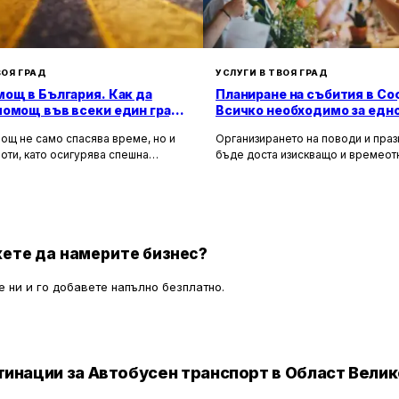
ВОЯ ГРАД
УСЛУГИ В ТВОЯ ГРАД
ощ в България. Как да
Планиране на събития в Со
помощ във всеки един град
Всичко необходимо за едн
а?
незабравимо изживяване
ощ не само спасява време, но и
Организирането на поводи и пра
оти, като осигурява спешна
бъде доста изискващо и времео
 помощ и подпомага при
занимание. Това се отнася особе
особни автомобили. Тя създава
като сватби, корпоративни партит
 безопасност за всички участници в
други специални поводи, които из
 като предоставя на водачите
перфектна организация и вниман
, че в случай на необходимост има
детайлите.
, готови да им помогнат.
ете да намерите бизнес?
 ни и го добавете напълно безплатно.
инации за Автобусен транспорт в Област Вели