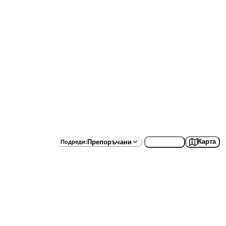
Списък
Карта
Препоръчани
Подреди
: