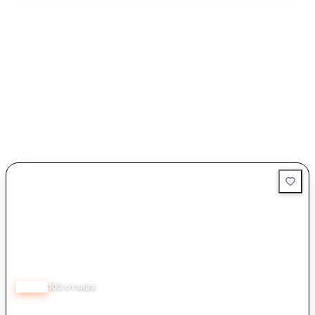
с усмихнат екип и добро отношение. Често се споменават
професионализъм, квалифицираност и коректност в
обслужването, включително при намиране на търсен
телефон или разясняване на условия. Допълнително
впечатление прави усещането за надеждност, като клиенти
отбелязват добър обхват и коректно отчитане на сметките.
3.70
103
отзива