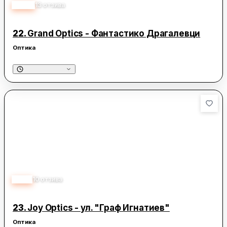
3.60
13
отзива
22.
Grand Optics - Фантастико Драгалевци
Оптика
2.10
10
отзива
23.
Joy Optics - ул. "Граф Игнатиев"
Оптика