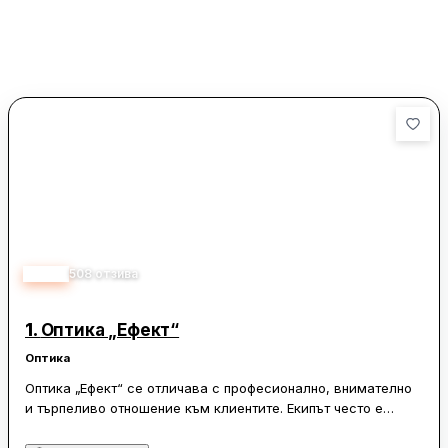
5.00
508
отзива
1.
Оптика „Ефект“
Оптика
Оптика „Ефект“ се отличава с професионално, внимателно
и търпеливо отношение към клиентите. Екипът често е
описван като любезен, компетентен и готов да обясни