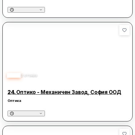
3.00
2
отзива
24.
Оптико - Mеханичен Завод, София ООД
Оптика