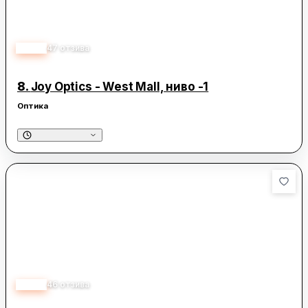
2.70
47
отзива
8.
Joy Optics - West Mall, ниво -1
Оптика
2.80
46
отзива