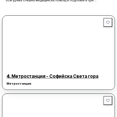
осигурява спешна медицинска помощ и подпомага при
неработоспособни автомобили. Тя създава увереност и
безопасност за всички участници в движението, като предоставя
на водачите сигурността, че в случай на необходимост има
специалисти, готови да им помогнат.
4.
Метростанция - Софийска Света гора
Метростанция