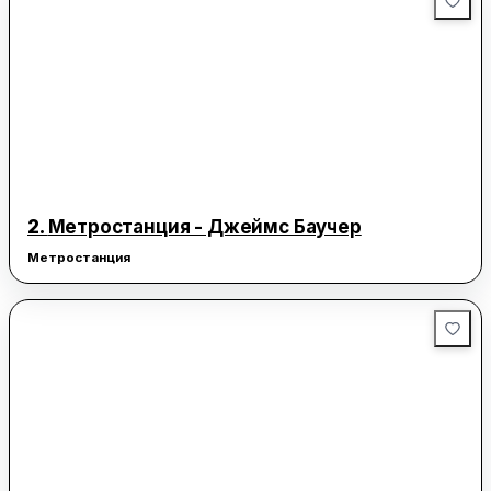
2.
Метростанция - Джеймс Баучeр
Метростанция