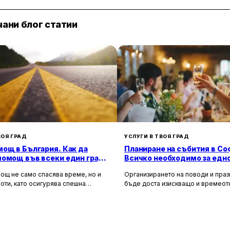
ани блог статии
ВОЯ ГРАД
УСЛУГИ В ТВОЯ ГРАД
ощ в България. Как да
Планиране на събития в Со
помощ във всеки един град
Всичко необходимо за едн
а?
незабравимо изживяване
ощ не само спасява време, но и
Организирането на поводи и пра
оти, като осигурява спешна
бъде доста изискващо и времео
 помощ и подпомага при
занимание. Това се отнася особе
особни автомобили. Тя създава
като сватби, корпоративни партит
 безопасност за всички участници в
други специални поводи, които из
 като предоставя на водачите
перфектна организация и вниман
, че в случай на необходимост има
детайлите.