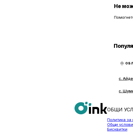
специалисти
Не мож
Помогнете
Популя
ОБЛ
с. Айд
с. Шум
ОБЩИ УС
Политика за
Общи услови
Бисквитки