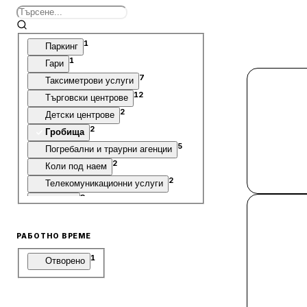
1
Паркинг
1
Гари
7
Таксиметрови услуги
12
Търговски центрове
2
Детски центрове
2
Гробища
5
Погребални и траурни агенции
2
Коли под наем
2
Телекомуникационни услуги
3
Оптики
1
Резервати
8
Стадиони
РАБОТНО ВРЕМЕ
9
Пунктове за технически преглед
1
Отворено
1
Бизнес центрове
3
Офиси
4
Складове