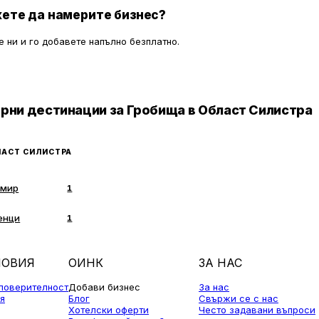
, готови да им помогнат.
ете да намерите бизнес?
 ни и го добавете напълно безплатно.
рни дестинации за Гробища в Област Силистра
АСТ СИЛИСТРА
емир
1
енци
1
ЛОВИЯ
ОИНК
ЗА НАС
 поверителност
Добави бизнес
За нас
я
Блог
Свържи се с нас
Хотелски оферти
Често задавани въпроси