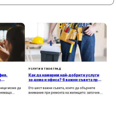
УСЛУГИ В ТВОЯ ГРАД
фия.
Как да намерим най-добрите услуги
о
за дома и офиса? 6 важни съвета при
ремонт на жилище
зници може да
Ето шест важни съвета, които да обърнете
тнемащо
внимание при ремонта на жилището: започнете
но за събития
с подробен план, фиксирайте бюджет,
а, юбилеи и
проучете най-добри майстори във вашия град,
искват
съберете оферти, потърсете онлайн ревюта и
ие към
рецензии и чак най-накрая започнете ремонта.
Не забравяйте, че ремонтът на жилището