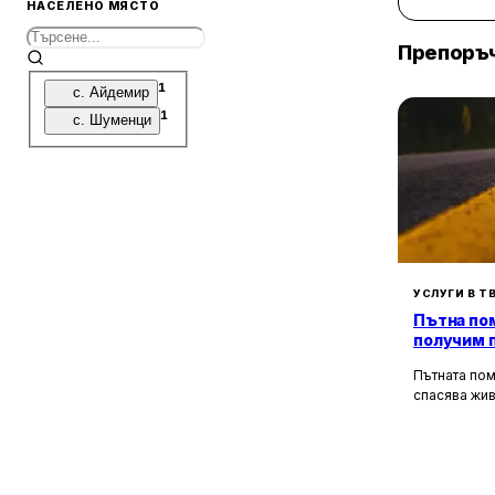
НАСЕЛЕНО МЯСТО
2
Ферми
1
Препоръч
Фабрики и заводи
1
Машиностроене
1
с. Айдемир
2
Пощенски клонове
1
с. Шуменци
5
Туристически атракции
1
Кино салони
4
Локации
УСЛУГИ В Т
Пътна пом
получим 
в странат
Пътната пом
спасява жив
медицинска
неработосп
увереност и
движението,
сигурността