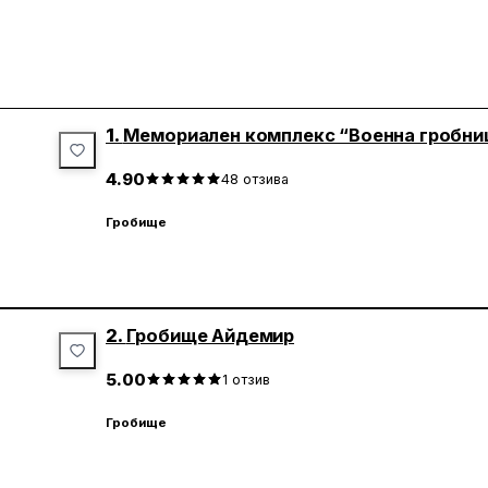
1.
Мемориален комплекс “Военна гробниц
4.90
48
отзива
Гробище
2.
Гробище Айдемир
5.00
1
отзив
Гробище