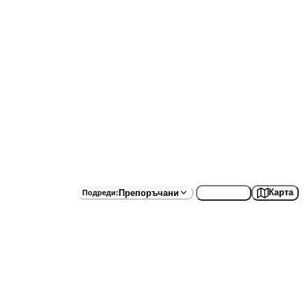
Списък
Карта
Препоръчани
Подреди
: