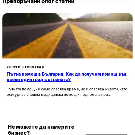
Препоръчани блог статии
УСЛУГИ В ТВОЯ ГРАД
Пътна помощ в България. Как да получим помощ във
всеки един град в страната?
Пътната помощ не само спасява време, но и спасява животи, като
осигурява спешна медицинска помощ и подпомага при
неработоспособни автомобили. Тя създава увереност и
безопасност за всички участници в движението, като предоставя
на водачите сигурността, че в случай на необходимост има
специалисти, готови да им помогнат.
Не можете да намерите
бизнес?