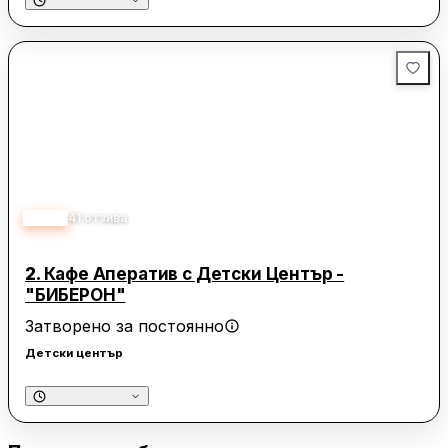
3.30
41
отзива
2.
Кафе Аператив с Детски Център -
"БИБЕРОН"
Затворено за постоянно
Детски център