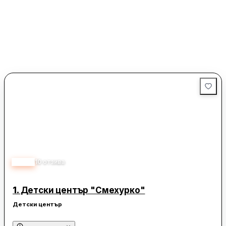
4.80
10
отзива
1.
Детски център "Смехурко"
Детски център