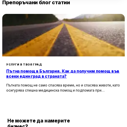
Препоръчани блог статии
УСЛУГИ В ТВОЯ ГРАД
Пътна помощ в България. Как да получим помощ във
всеки един град в страната?
Пътната помощ не само спасява време, но и спасява животи, като
осигурява спешна медицинска помощ и подпомага при
неработоспособни автомобили. Тя създава увереност и
безопасност за всички участници в движението, като предоставя
на водачите сигурността, че в случай на необходимост има
специалисти, готови да им помогнат.
Не можете да намерите
бизнес?