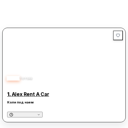
5.00
1
отзив
1.
Alex Rent A Car
Коли под наем