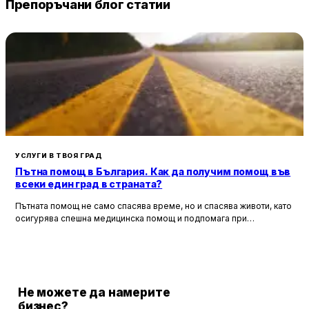
Препоръчани блог статии
УСЛУГИ В ТВОЯ ГРАД
Пътна помощ в България. Как да получим помощ във
всеки един град в страната?
Пътната помощ не само спасява време, но и спасява животи, като
осигурява спешна медицинска помощ и подпомага при
неработоспособни автомобили. Тя създава увереност и
безопасност за всички участници в движението, като предоставя
на водачите сигурността, че в случай на необходимост има
специалисти, готови да им помогнат.
Не можете да намерите
бизнес?