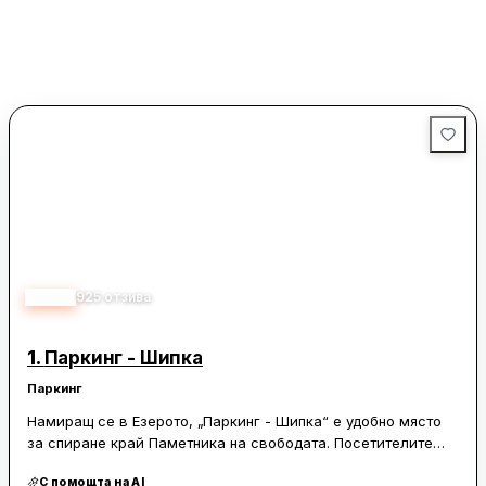
4.40
925
отзива
1.
Паркинг - Шипка
Паркинг
Намиращ се в Езерото, „Паркинг - Шипка“ е удобно място
за спиране край Паметника на свободата. Посетителите
често го оценяват като просторен и безплатен, с
С помощта на AI