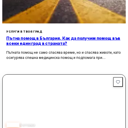
УСЛУГИ В ТВОЯ ГРАД
Пътна помощ в България. Как да получим помощ във
всеки един град в страната?
Пътната помощ не само спасява време, но и спасява животи, като
осигурява спешна медицинска помощ и подпомага при
неработоспособни автомобили. Тя създава увереност и
безопасност за всички участници в движението, като предоставя
на водачите сигурността, че в случай на необходимост има
специалисти, готови да им помогнат.
2.50
4
отзива