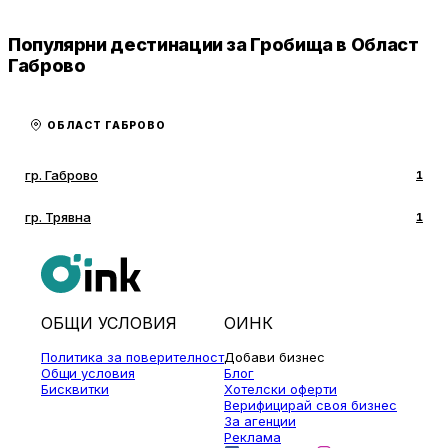
Популярни дестинации за Гробища в Област
Габрово
ОБЛАСТ ГАБРОВО
гр. Габрово
1
гр. Трявна
1
ОБЩИ УСЛОВИЯ
ОИНК
Политика за поверителност
Добави бизнес
Общи условия
Блог
Бисквитки
Хотелски оферти
Верифицирай своя бизнес
За агенции
Реклама