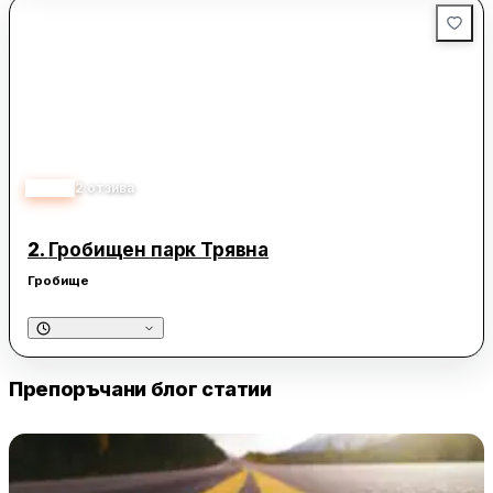
3.50
2
отзива
2.
Гробищен парк Трявна
Гробище
Препоръчани блог статии