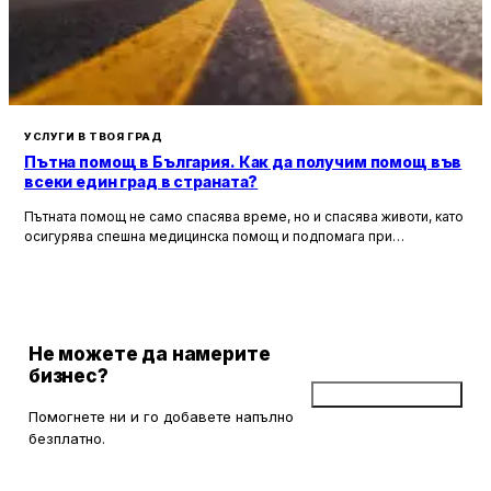
УСЛУГИ В ТВОЯ ГРАД
Пътна помощ в България. Как да получим помощ във
всеки един град в страната?
Пътната помощ не само спасява време, но и спасява животи, като
осигурява спешна медицинска помощ и подпомага при
неработоспособни автомобили. Тя създава увереност и
безопасност за всички участници в движението, като предоставя
на водачите сигурността, че в случай на необходимост има
специалисти, готови да им помогнат.
Не можете да намерите
бизнес?
Добави бизнес
Помогнете ни и го добавете напълно
безплатно.