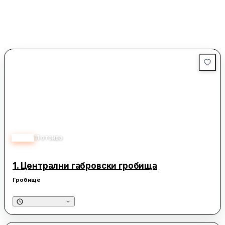
3.30
11
отзива
1.
Централни габровски гробища
Гробище