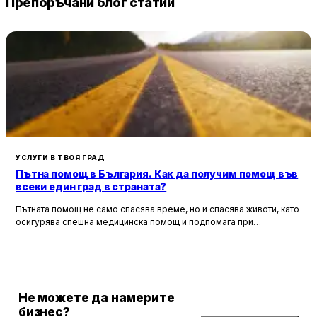
Препоръчани блог статии
УСЛУГИ В ТВОЯ ГРАД
Пътна помощ в България. Как да получим помощ във
всеки един град в страната?
Пътната помощ не само спасява време, но и спасява животи, като
осигурява спешна медицинска помощ и подпомага при
неработоспособни автомобили. Тя създава увереност и
безопасност за всички участници в движението, като предоставя
на водачите сигурността, че в случай на необходимост има
специалисти, готови да им помогнат.
Не можете да намерите
бизнес?