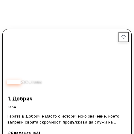
2.90
294
отзива
1.
Добрич
Гара
Гарата в Добрич е място с историческо значение, което
въпреки своята скромност, продължава да служи на
местната общност. Макар че сградата не е обновявана от
С помощта на AI