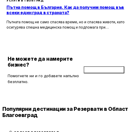
УСЛУГИ В ТВОЯ ГРАД
Пътна помощ в България. Как да получим помощ във
всеки един град в страната?
Пътната помощ не само спасява време, но и спасява животи, като
осигурява спешна медицинска помощ и подпомага при
неработоспособни автомобили. Тя създава увереност и
безопасност за всички участници в движението, като предоставя
на водачите сигурността, че в случай на необходимост има
специалисти, готови да им помогнат.
Не можете да намерите
бизнес?
Добави бизнес
Помогнете ни и го добавете напълно
безплатно.
Популярни дестинации за Резервати в Област
Благоевград