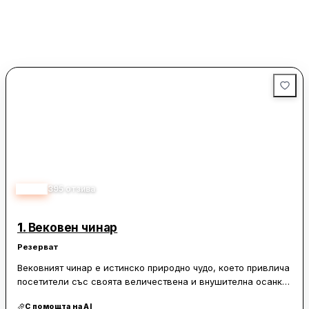
4.70
395
отзива
1.
Вековен чинар
Резерват
Вековният чинар е истинско природно чудо, което привлича
посетители със своята величествена и внушителна осанка.
Разположен в тих и спокоен район, той предлага идеално
С помощта на AI